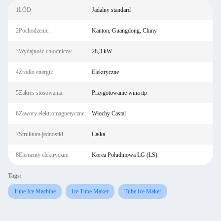
1LÓD:
Jadalny standard
2Pochodzenie:
Kanton, Guangdong, Chiny
3Wydajność chłodnicza:
28,3 kW
4Źródło energii:
Elektryczne
5Zakres stosowania:
Przygotowanie wina itp
6Zawory elektromagnetyczne:
Włochy Castal
7Struktura jednostki:
Całka
8Elementy elektryczne:
Korea Południowa LG (LS)
Tags:
Tube Ice Machine
Ice Tube Maker
Tube Ice Maker