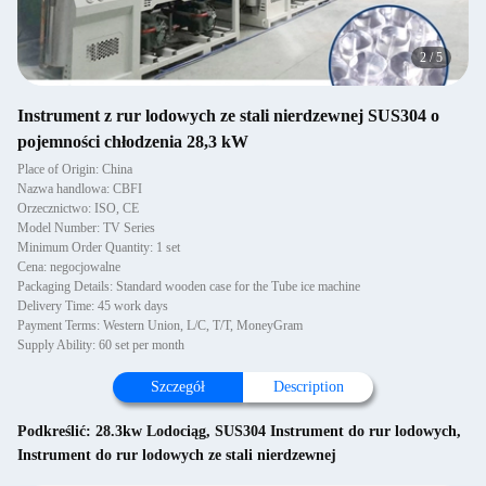
2
/
5
Instrument z rur lodowych ze stali nierdzewnej SUS304 o
pojemności chłodzenia 28,3 kW
Place of Origin: China
Nazwa handlowa: CBFI
Orzecznictwo: ISO, CE
Model Number: TV Series
Minimum Order Quantity: 1 set
Cena: negocjowalne
Packaging Details: Standard wooden case for the Tube ice machine
Delivery Time: 45 work days
Payment Terms: Western Union, L/C, T/T, MoneyGram
Supply Ability: 60 set per month
Szczegół
Description
Podkreślić:
28.3kw Lodociąg
,
SUS304 Instrument do rur lodowych
,
Instrument do rur lodowych ze stali nierdzewnej