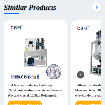
Similar Products
Elektryczna Lodociąg Lodociąg
Jedliwa Standardow
Chłodzenie wodno-powietrzne Włochy
Maszyna Jeden 40 st
Wtyczki Castal 28,3kw Pojemność
wysyłka do przygoto
chłodzenia 3500 kg Maszyna
Uzyskaj najlepszą cenę
Uzyskaj najlepszą c