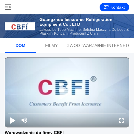
Kontakt
Guangzhou Icesource Refrigeration
Equipment Co., LTD
Jakość Ice Tube Machine, Solidna Maszyna Do Lodu Z
Płaskimi Końcami Producent Z Chin
DOM
FILMY
LISTA ODTWARZANIA
STRONIE INTERNETO
Wprowadzenie do firmy CBFI