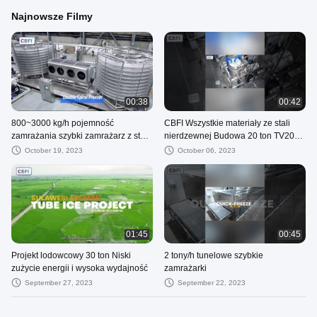
Najnowsze Filmy
00:38
00:42
800~3000 kg/h pojemność
CBFI Wszystkie materiały ze stali
zamrażania szybki zamrażarz z stali
nierdzewnej Budowa 20 ton TV200
nierdzewnej klasy spożywczej
Lodociąg
October 19, 2023
October 06, 2023
01:45
00:45
Projekt lodowcowy 30 ton Niski
2 tony/h tunelowe szybkie
zużycie energii i wysoka wydajność
zamrażarki
September 27, 2023
September 22, 2023