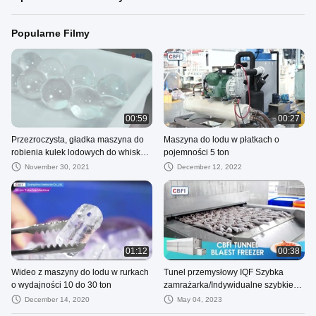
Popularne Filmy
00:59
00:27
Przezroczysta, gładka maszyna do
Maszyna do lodu w płatkach o
robienia kulek lodowych do whisky
pojemności 5 ton
4kw
November 30, 2021
December 12, 2022
01:12
00:38
Wideo z maszyny do lodu w rurkach
Tunel przemysłowy IQF Szybka
o wydajności 10 do 30 ton
zamrażarka/Indywidualne szybkie
zamrażanie Szybka zamrażarka
December 14, 2020
May 04, 2023
Zamrażarka powietrzna