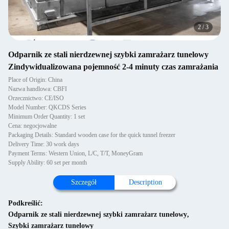
2
/
3
Odparnik ze stali nierdzewnej szybki zamrażarz tunelowy
Zindywidualizowana pojemność 2-4 minuty czas zamrażania
Place of Origin: China
Nazwa handlowa: CBFI
Orzecznictwo: CE/ISO
Model Number: QKCDS Series
Minimum Order Quantity: 1 set
Cena: negocjowalne
Packaging Details: Standard wooden case for the quick tunnel freezer
Delivery Time: 30 work days
Payment Terms: Western Union, L/C, T/T, MoneyGram
Supply Ability: 60 set per month
Szczegół
Description
Podkreślić:
Odparnik ze stali nierdzewnej szybki zamrażarz tunelowy
,
Szybki zamrażarz tunelowy