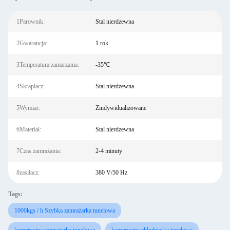
1Parownik:
Stal nierdzewna
2Gwarancja:
1 rok
3Temperatura zamarzania:
-35℃
4Skraplacz:
Stal nierdzewna
5Wymiar:
Zindywidualizowane
6Materiał:
Stal nierdzewna
7Czas zamrażania:
2-4 minuty
8zasilacz:
380 V/50 Hz
Tags:
1000kgs / h Szybka zamrażarka tunelowa