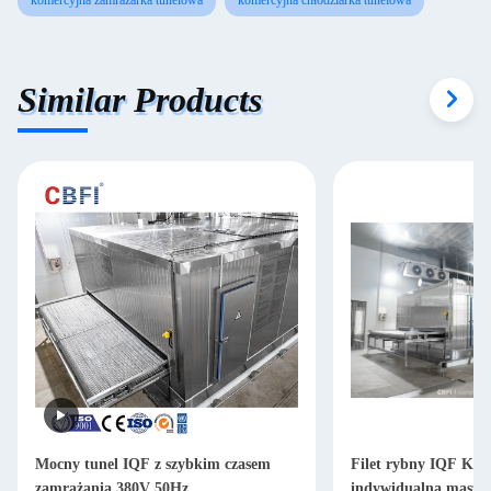
komercyjna zamrażarka tunelowa
komercyjna chłodziarka tunelowa
Similar Products
Mocny tunel IQF z szybkim czasem
Filet rybny IQF Kon
zamrażania 380V 50Hz
indywidualna maszyn