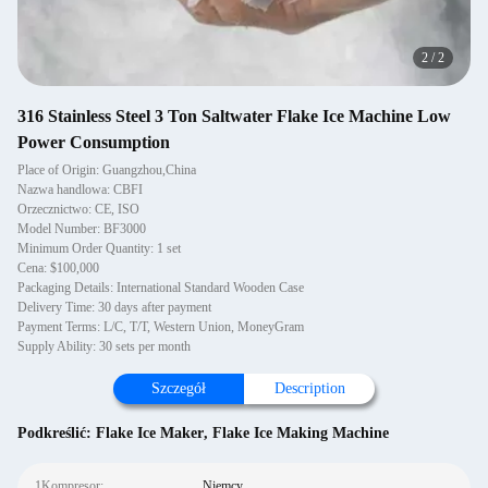
2
/
2
316 Stainless Steel 3 Ton Saltwater Flake Ice Machine Low
Power Consumption
Place of Origin: Guangzhou,China
Nazwa handlowa: CBFI
Orzecznictwo: CE, ISO
Model Number: BF3000
Minimum Order Quantity: 1 set
Cena: $100,000
Packaging Details: International Standard Wooden Case
Delivery Time: 30 days after payment
Payment Terms: L/C, T/T, Western Union, MoneyGram
Supply Ability: 30 sets per month
Szczegół
Description
Podkreślić:
Flake Ice Maker
,
Flake Ice Making Machine
1Kompresor:
Niemcy